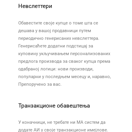
Невслеттери
Обавестите своје купце о томе шта се
дешава у вашој продавници путем
периодично генерисаних невслеттера.
Генерисаћете додатни подстицај за
куповину укључивањем персонализованих
предлога производа за сваког купца према
одабраној логици: нови производи,
популарни у последњем месецу и, наравно,
Препоручено за вас.​​
Транзакционе обавештења
У коначници, не требате ни МА систем да
додате АИ у своје транзакционе имејлове.