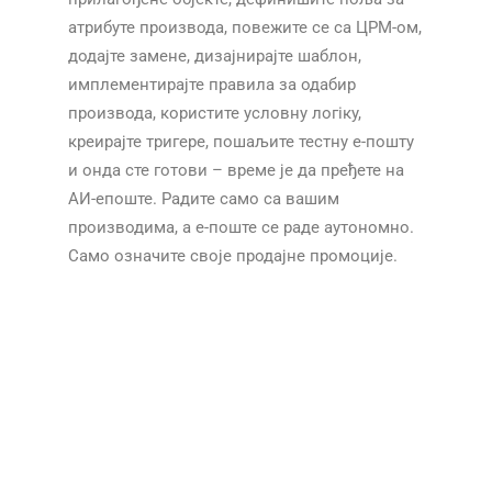
атрибуте производа, повежите се са ЦРМ-ом,
додајте замене, дизајнирајте шаблон,
имплементирајте правила за одабир
производа, користите условну логіку,
креирајте тригере, пошаљите тестну е-пошту
и онда сте готови – време је да пређете на
АИ-епоште. Радите само са вашим
производима, а е-поште се раде аутономно.
Само означите своје продајне промоције.​​
​​
​​