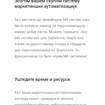
Збогом вашем скупом систему
маркетиншке аутоматизације
Aко мислите да преplaћујете MA систем како
бисте извукли замену за персонализацију –
имамо добре вести. Можете ‘смањити’ свој
MA систем као што Salesforce, Oracle или
Adobe на једноставнију опцију и обрадити
део персонализације из Quarticonа. То
функционише са било којим MA системом!
Уштедите време и ресурсе
Ако ваша маркетиншка аутоматизација
изгледа овако: креирајте и увезите
прилагођене објекте, дефинишите поља за