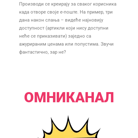
Производи се креирају за сваког корисника
када отворе своје е-поште. На пример, три
дана након слања – видеће најновију
доступност (артикли који нису доступни
неће се приказивати) заједно са
ажурираним ценама или попустима. Звучи
фантастично, зар не?​​
​​
ОМНИКАНАЛ​​