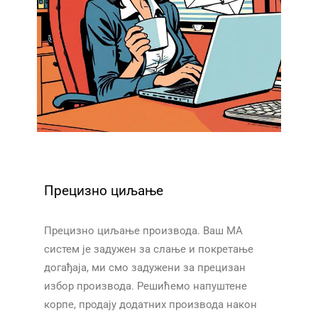
Прецизно циљање
Прецизно циљање производа. Ваш МА
систем је задужен за слање и покретање
догађаја, ми смо задужени за прецизан
избор производа. Решићемо напуштене
корпе, продају додатних производа након