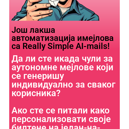
Још лакша
автоматизација имејлова
са Really Simple AI-mails!​​
Да ли сте икада чули за
аутономне мејлове који
Necessary
These
се генеришу
cookies are
индивидуално за сваког
not
optional.
корисника?
They are
needed for
the website
Ако сте се питали како
to function.
персонализовати своје
билтене на један-на-
Statistics