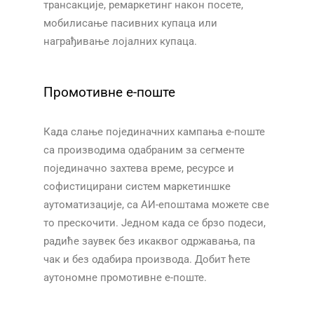
трансакције, ремаркетинг након посете,
мобилисање пасивних купаца или
награђивање лојалних купаца.​​
Промотивне е-поште
Када слање појединачних кампања е-поште
са производима одабраним за сегменте
појединачно захтева време, ресурсе и
софистицирани систем маркетиншке
аутоматизације, са АИ-епоштама можете све
то прескочити. Једном када се брзо подеси,
радиће заувек без икаквог одржавања, па
чак и без одабира производа. Добит ћете
аутономне промотивне е-поште.​​