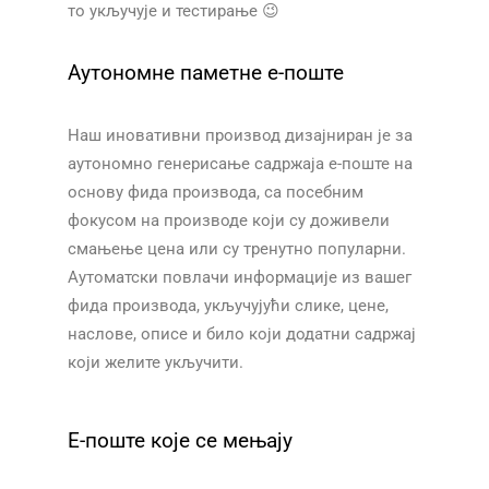
то укључује и тестирање 😉
Аутономне паметне е-поште
Наш иновативни производ дизајниран је за
аутономно генерисање садржаја е-поште на
основу фида производа, са посебним
фокусом на производе који су доживели
смањење цена или су тренутно популарни.
Аутоматски повлачи информације из вашег
фида производа, укључујући слике, цене,
наслове, описе и било који додатни садржај
који желите укључити.​​
Е-поште које се мењају