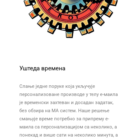
Уштеда времена
Слање једне поруке која укључује
персонализоване производе у телу е-маила
је временски захтеван и досадан задатак,
без обзира на MA систем. Наше решење
смањује време потребно за припрему е-
маила са персонализацијом са неколико, а
понекад и више сати на неколико минута, а