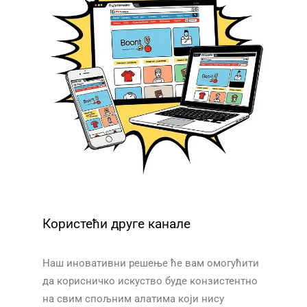
Користећи друге канале
Наш иновативни решење ће вам омогућити
да корисничко искуство буде конзистентно
на свим спољним алатима који нису