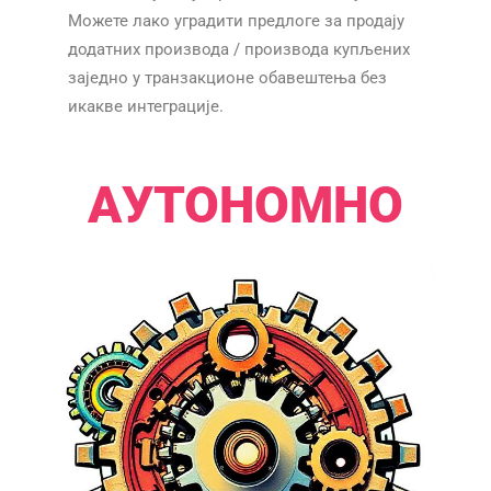
Можете лако уградити предлоге за продају
додатних производа / производа купљених
заједно у транзакционе обавештења без
икакве интеграције.​​
АУТОНОМНО​​