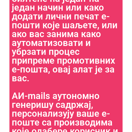
In order for
један начин или како
us to
додати лични печат е-
improve the
website's
пошти које шаљете, или
functionality
and
ако вас занима како
structure,
аутоматизовати и
based on
how the
убрзати процес
website is
used.
припреме промотивних
е-пошта, овај алат је за
вас.
Experience
In order for
our website
to perform
АИ-mails аутономно
as well as
генеришу садржај,
possible
during your
персонализују ваше е-
visit. If you
refuse these
поште са производима
cookies,
које одабере корисник и
some