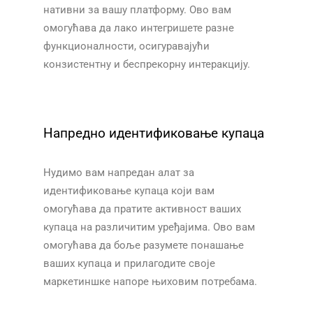
нативни за вашу платформу. Ово вам
омогућава да лако интегришете разне
функционалности, осигуравајући
конзистентну и беспрекорну интеракцију.
Напредно идентификовање купаца
Нудимо вам напредан алат за
идентификовање купаца који вам
омогућава да пратите активност ваших
купаца на различитим уређајима. Ово вам
омогућава да боље разумете понашање
ваших купаца и прилагодите своје
маркетиншке напоре њиховим потребама.