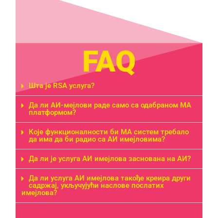
FAQ
Шта је RSA услуга?
Да ли АИ-мејлови раде само са одабраном МА
платформом?
Које функционалности би МА систем требало
да има да би радио са АИ имејловима?
Да ли је услуга АИ имејлова заснована на АИ?
Да ли услуга АИ имејлова такође креира други
садржај, укључујући наслове послатих
имејлова?