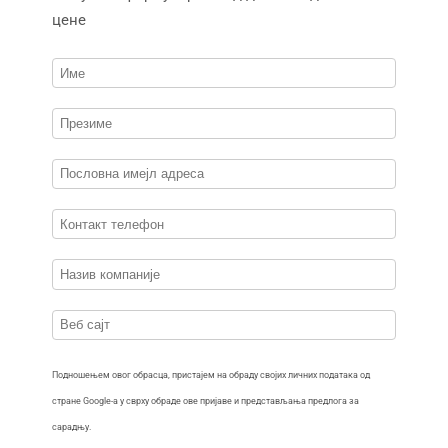
цене
Подношењем овог обрасца, пристајем на обраду својих личних података од
стране Google-а у сврху обраде ове пријаве и представљања предлога за
сарадњу.