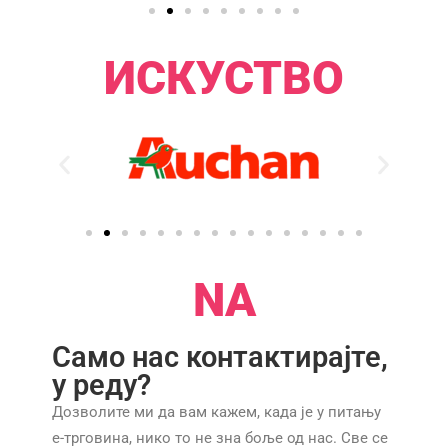
ИСКУСТВО​
NA
Само нас контактирајте,
у реду?
Дозволите ми да вам кажем, када је у питању
е-трговина, нико то не зна боље од нас. Све се