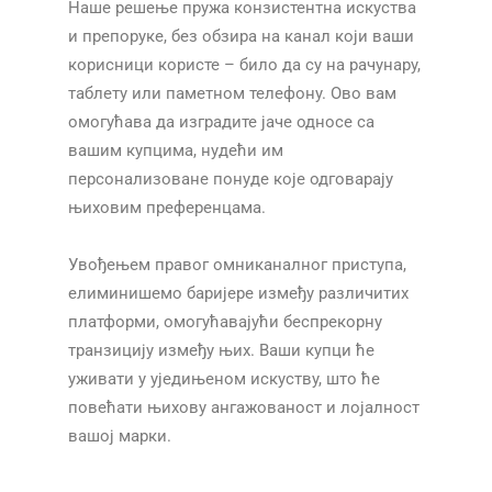
Наше решење пружа конзистентна искуства
и препоруке, без обзира на канал који ваши
корисници користе – било да су на рачунару,
таблету или паметном телефону. Ово вам
омогућава да изградите јаче односе са
вашим купцима, нудећи им
персонализоване понуде које одговарају
њиховим преференцама.
Увођењем правог омниканалног приступа,
елиминишемо баријере између различитих
платформи, омогућавајући беспрекорну
транзицију између њих. Ваши купци ће
уживати у уједињеном искуству, што ће
повећати њихову ангажованост и лојалност
вашој марки. ​​