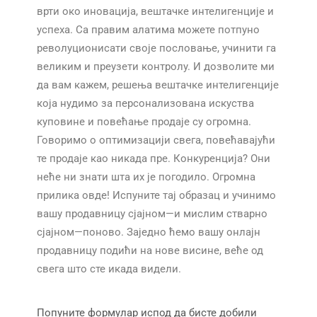
врти око иновација, вештачке интелигенције и
успеха. Са правим алатима можете потпуно
револуционисати своје пословање, учинити га
великим и преузети контролу. И дозволите ми
да вам кажем, решења вештачке интелигенције
која нудимо за персонализована искуства
куповине и повећање продаје су огромна.
Говоримо о оптимизацији свега, повећавајући
те продаје као никада пре. Конкуренција? Они
неће ни знати шта их је погодило. Огромна
прилика овде! Испуните тај образац и учинимо
вашу продавницу сјајном—и мислим стварно
сјајном—поново. Заједно ћемо вашу онлајн
продавницу подићи на нове висине, веће од
свега што сте икада видели.
Попуните формулар испод да бисте добили