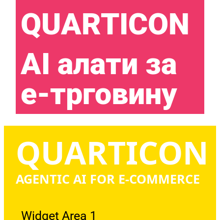
QUARTICON​
AI алати за
е-трговину
QUARTICON
AGENTIC AI FOR E-COMMERCE
Widget Area 1