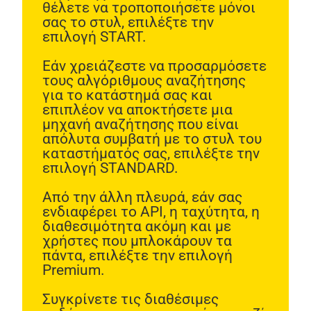
θέλετε να τροποποιήσετε μόνοι
In order for
σας το στυλ, επιλέξτε την
us to
επιλογή START.
improve the
website's
functionality
Εάν χρειάζεστε να προσαρμόσετε
and
τους αλγόριθμους αναζήτησης
structure,
για το κατάστημά σας και
based on
επιπλέον να αποκτήσετε μια
how the
μηχανή αναζήτησης που είναι
website is
used.
απόλυτα συμβατή με το στυλ του
καταστήματός σας, επιλέξτε την
επιλογή STANDARD.
Experience
In order for
Από την άλλη πλευρά, εάν σας
our website
ενδιαφέρει το API, η ταχύτητα, η
to perform
διαθεσιμότητα ακόμη και με
as well as
χρήστες που μπλοκάρουν τα
possible
πάντα, επιλέξτε την επιλογή
during your
Premium.
visit. If you
refuse these
cookies,
Συγκρίνετε τις διαθέσιμες
some