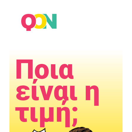
×
Ποια
είναι η
τιμή;​​