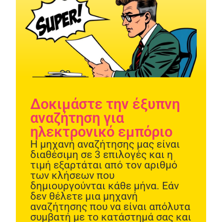
Δοκιμάστε την έξυπνη
αναζήτηση για
Necessary
These
ηλεκτρονικό εμπόριο​​
cookies are
not
Η μηχανή αναζήτησης μας είναι
optional.
διαθέσιμη σε 3 επιλογές και η
They are
τιμή εξαρτάται από τον αριθμό
needed for
των κλήσεων που
the website
δημιουργούνται κάθε μήνα. Εάν
to function.
δεν θέλετε μια μηχανή
αναζήτησης που να είναι απόλυτα
συμβατή με το κατάστημά σας και
Statistics