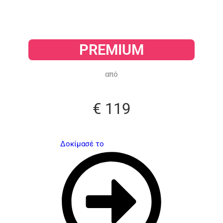
PREMIUM​
από​
€ 119​
Δοκίμασέ το