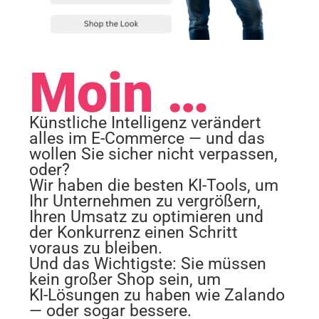
Moin …
Künstliche Intelligenz verändert
alles im E‑Commerce — und das
wollen Sie sicher nicht verpassen,
Necessary
oder?
These
Wir haben die besten KI‑Tools, um
cookies are
Ihr Unternehmen zu vergrößern,
not
Ihren Umsatz zu optimieren und
optional.
der Konkurrenz einen Schritt
They are
needed for
voraus zu bleiben.
the website
Und das Wichtigste: Sie müssen
to function.
kein großer Shop sein, um
KI‑Lösungen zu haben wie Zalando
— oder sogar bessere.
Statistics