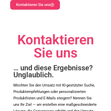
In order for
Kontaktieren Sie uns
us to
improve the
website's
functionality
and
structure,
Kontaktieren
based on
how the
website is
Sie uns
used.
Experience
… und diese Ergebnisse?
In order for
Unglaublich.
our website
to perform
as well as
Möchten Sie den Umsatz mit KI‑gestützter Suche,
possible
during your
Produktempfehlungen oder personalisierten
visit. If you
Produktlisten und E‑Mails steigern? Nennen Sie
refuse these
cookies,
uns Ihr Ziel — wir erstellen eine maßgeschneiderte
some