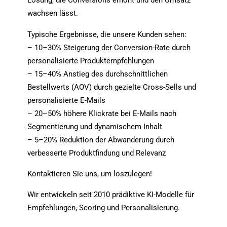
Lösung, die Conversions erhöht und den Umsatz
functionality
wachsen lässt.
will
disappear
from the
Typische Ergebnisse, die unsere Kunden sehen:
website.
– 10–30% Steigerung der Conversion‑Rate durch
personalisierte Produktempfehlungen
– 15–40% Anstieg des durchschnittlichen
Marketing
By sharing
Bestellwerts (AOV) durch gezielte Cross‑Sells und
your
personalisierte E‑Mails
interests
and
– 20–50% höhere Klickrate bei E‑Mails nach
behavior as
Segmentierung und dynamischem Inhalt
you visit our
site, you
– 5–20% Reduktion der Abwanderung durch
increase the
verbesserte Produktfindung und Relevanz
chance of
seeing
Kontaktieren Sie uns, um loszulegen!
personalized
content and
offers.
Wir entwickeln seit 2010 prädiktive KI‑Modelle für
Empfehlungen, Scoring und Personalisierung.