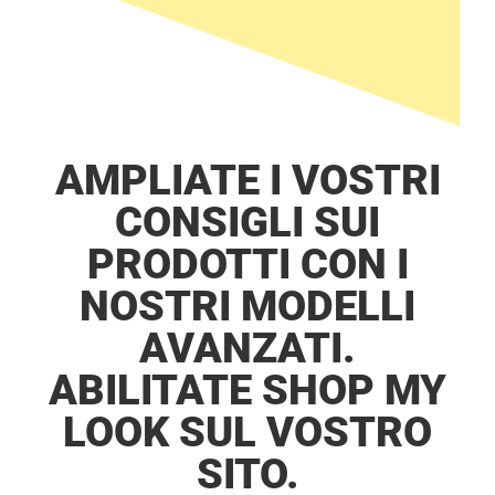
functionality
will
disappear
from the
website.
Marketing
AMPLIATE I VOSTRI
By sharing
your
CONSIGLI SUI
interests
and
PRODOTTI CON I
behavior as
you visit our
NOSTRI MODELLI
site, you
increase the
AVANZATI.
chance of
seeing
ABILITATE SHOP MY
personalized
content and
LOOK SUL VOSTRO
offers.
SITO.​​