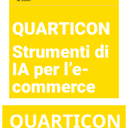
QUARTICON​
Strumenti di
IA per l’e-
commerce
QUARTICON