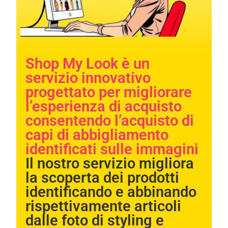
Shop My Look è un
servizio innovativo
progettato per migliorare
l’esperienza di acquisto
consentendo l’acquisto di
Necessary
These
capi di abbigliamento
cookies are
identificati sulle immagini​​
not
optional.
Il nostro servizio migliora
They are
needed for
la scoperta dei prodotti
the website
identificando e abbinando
to function.
rispettivamente articoli
dalle foto di styling e
Statistics