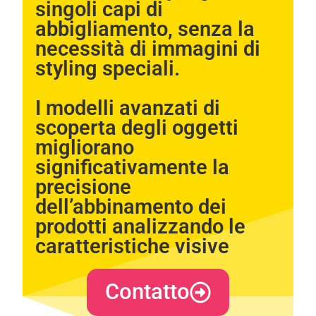
singoli capi di
In order for
us to
abbigliamento, senza la
improve the
necessità di immagini di
website's
functionality
styling speciali.
and
structure,
based on
I modelli avanzati di
how the
scoperta degli oggetti
website is
used.
migliorano
significativamente la
precisione
Experience
In order for
dell’abbinamento dei
our website
prodotti analizzando le
to perform
as well as
caratteristiche visive​​
possible
during your
visit. If you
refuse these
Contatto
cookies,
some