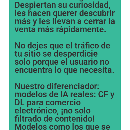
Despiertan su curiosidad,
In order for
us to
les hacen querer descubrir
improve the
más y les llevan a cerrar la
website's
functionality
venta más rápidamente.
and
structure,
based on
No dejes que el tráfico de
how the
website is
tu sitio se desperdicie
used.
solo porque el usuario no
encuentra lo que necesita.
Experience
In order for
Nuestro diferenciador:
our website
to perform
modelos de IA reales: CF y
as well as
DL para comercio
possible
during your
electrónico, ¡no solo
visit. If you
filtrado de contenido!
refuse these
cookies,
Modelos como los que se
some