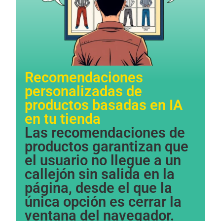
Recomendaciones
personalizadas de
productos basadas en IA
Necessary
en tu tienda​​
These
Las recomendaciones de
cookies are
not
productos garantizan que
optional.
el usuario no llegue a un
They are
needed for
callejón sin salida en la
the website
página, desde el que la
to function.
única opción es cerrar la
ventana del navegador.
Statistics