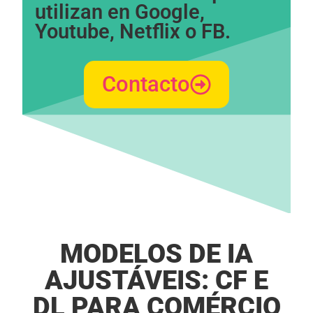
utilizan en Google,
functionality
will
Youtube, Netflix o FB.​​
disappear
from the
website.
Contacto
Marketing
By sharing
your
interests
and
behavior as
you visit our
site, you
increase the
chance of
seeing
personalized
MODELOS DE IA
content and
offers.
AJUSTÁVEIS: CF E
DL PARA COMÉRCIO