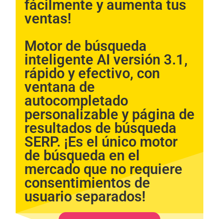
fácilmente y aumenta tus
In order for
ventas!
us to
improve the
website's
functionality
Motor de búsqueda
and
inteligente AI versión 3.1,
structure,
based on
rápido y efectivo, con
how the
ventana de
website is
used.
autocompletado
personalizable y página de
resultados de búsqueda
Experience
In order for
SERP. ¡Es el único motor
our website
de búsqueda en el
to perform
as well as
mercado que no requiere
possible
consentimientos de
during your
visit. If you
usuario separados!​​
refuse these
cookies,
some