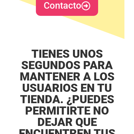
functionality
Contacto
will
disappear
from the
website.
Marketing
TIENES UNOS
By sharing
your
interests
SEGUNDOS PARA
and
behavior as
MANTENER A LOS
you visit our
site, you
USUARIOS EN TU
increase the
chance of
TIENDA. ¿PUEDES
seeing
personalized
PERMITIRTE NO
content and
offers.
DEJAR QUE
ENCUENTREN TUS