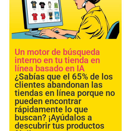
Un motor de búsqueda
interno en tu tienda en
línea basado en IA​​
Necessary
These
¿Sabías que el 65% de los
cookies are
clientes abandonan las
not
optional.
tiendas en línea porque no
They are
pueden encontrar
needed for
the website
rápidamente lo que
to function.
buscan? ¡Ayúdalos a
descubrir tus productos
Statistics