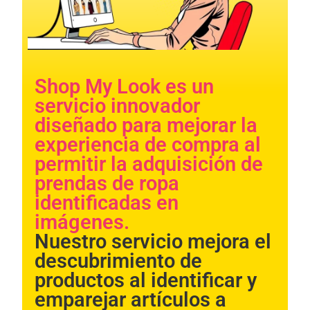
Shop My Look es un
servicio innovador
diseñado para mejorar la
experiencia de compra al
permitir la adquisición de
Necessary
These
prendas de ropa
cookies are
identificadas en
not
optional.
imágenes.​​
They are
needed for
Nuestro servicio mejora el
the website
descubrimiento de
to function.
productos al identificar y
emparejar artículos a
Statistics