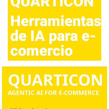
QUARTICON​
Herramientas
de IA para e-
comercio
QUARTICON
AGENTIC AI FOR E-COMMERCE