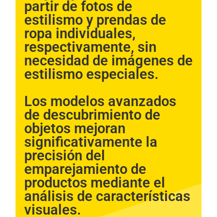
partir de fotos de
In order for
us to
estilismo y prendas de
improve the
ropa individuales,
website's
functionality
respectivamente, sin
and
necesidad de imágenes de
structure,
based on
estilismo especiales.
how the
website is
used.
Los modelos avanzados
de descubrimiento de
objetos mejoran
Experience
In order for
significativamente la
our website
precisión del
to perform
as well as
emparejamiento de
possible
during your
productos mediante el
visit. If you
análisis de características
refuse these
cookies,
visuales.​​
some