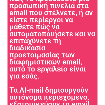
In order for
προσωπική πινελιά στα
us to
email που στέλνετε, ή αν
improve the
website's
είστε περίεργοι να
functionality
and
μάθετε πώς να
structure,
αυτοματοποιήσετε και να
based on
how the
επιταχύνετε τη
website is
used.
διαδικασία
προετοιμασίας των
διαφημιστικών email,
Experience
In order for
αυτό το εργαλείο είναι
our website
to perform
για εσάς.
as well as
possible
during your
Τα AI-mail δημιουργούν
visit. If you
refuse these
αυτόνομα περιεχόμενο,
cookies,
εξατομικεύουν τα email
some