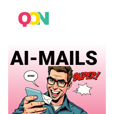
×
AI-MAILS​​