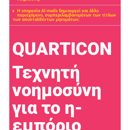
Η υπηρεσία AI-mails δημιουργεί και άλλο
περιεχόμενο, συμπεριλαμβανομένων των τίτλων
των αποσταλθέντων μηνυμάτων;
QUARTICON​
Τεχνητή
νοημοσύνη
για το η-
εμπόριο