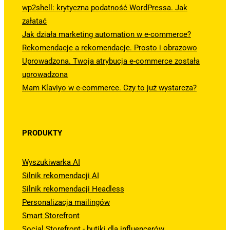
wp2shell: krytyczna podatność WordPressa. Jak
załatać
Jak działa marketing automation w e-commerce?
Rekomendacje a rekomendacje. Prosto i obrazowo
Uprowadzona. Twoja atrybucja e-commerce została
uprowadzona
Mam Klaviyo w e-commerce. Czy to już wystarcza?
PRODUKTY
Wyszukiwarka AI
Silnik rekomendacji AI
Silnik rekomendacji Headless
Personalizacja mailingów
Smart Storefront
Social Storefront - butiki dla influencerów