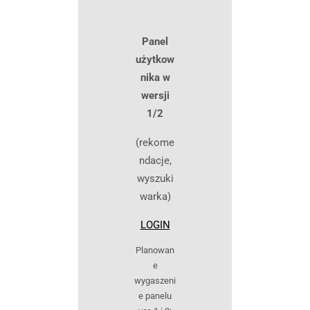
Panel
użytkow
nika w
wersji
Niezbędne
1/2
Te pliki cookie
są wymagane.
(rekome
Są one
potrzebne do
ndacje,
funkcjonowania
wyszuki
strony
internetowej.
warka)
LOGIN
Statystyczne
Planowan
W celu
ulepszenia
e
funkcjonalności
wygaszeni
i struktury
e panelu
strony