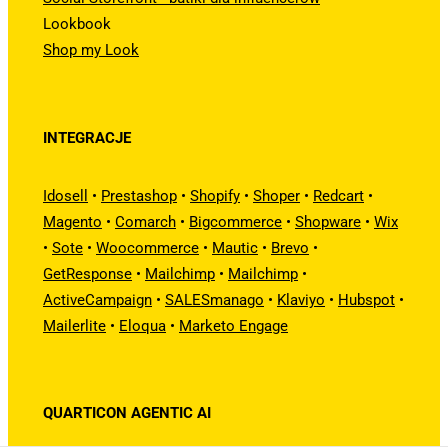
Lookbook
Shop my Look
INTEGRACJE
Idosell
•
Prestashop
•
Shopify
•
Shoper
•
Redcart
•
Magento
•
Comarch
•
Bigcommerce
•
Shopware
•
Wix
•
Sote
•
Woocommerce
•
Mautic
•
Brevo
•
GetResponse
•
Mailchimp
•
Mailchimp
•
ActiveCampaign
•
SALESmanago
•
Klaviyo
•
Hubspot
•
Mailerlite
•
Eloqua
•
Marketo Engage
QUARTICON AGENTIC AI