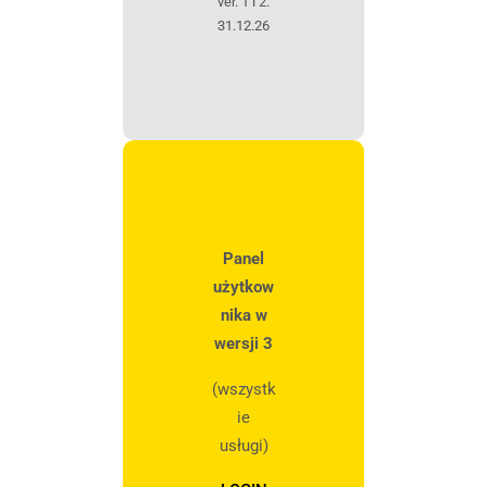
ver. 1 i 2:
internetowej w
oparciu o
31.12.26
sposób
korzystania z
niej.
Poprawa
doświadczeń
Aby nasza
strona
internetowa
działała jak
Panel
najlepiej
użytkow
podczas
Twojej wizyty.
nika w
Jeśli
wersji 3
odrzucisz te
pliki cookie,
(wszystk
niektóre
funkcje
ie
znikną ze
usługi)
strony
internetowej.