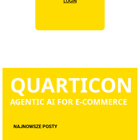
LOGIN
Marketingowe
Udostępniając swoje
zainteresowania i
zachowania
podczas
odwiedzania naszej
strony, zwiększasz
szansę na
zobaczenie
spersonalizowanych
treści i ofert.
QUARTICON
AGENTIC AI FOR E-COMMERCE
NAJNOWSZE POSTY