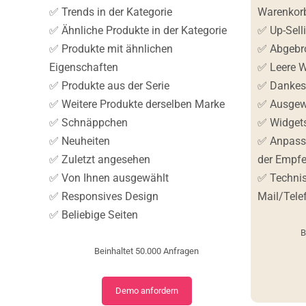
✅ Trends in der Kategorie
Warenkorb
✅ Ähnliche Produkte in der Kategorie
✅ Up-Sell
✅ Produkte mit ähnlichen
✅ Abgebr
Eigenschaften
✅ Leere W
✅ Produkte aus der Serie
✅ Dankes
✅ Weitere Produkte derselben Marke
✅ Ausgew
✅ Schnäppchen
✅ Widgets
✅ Neuheiten
✅ Anpass
✅ Zuletzt angesehen
der Empfe
✅ Von Ihnen ausgewählt
✅ Technis
✅ Responsives Design
Mail/Tele
✅ Beliebige Seiten
B
Beinhaltet 50.000 Anfragen
​Demo anfordern