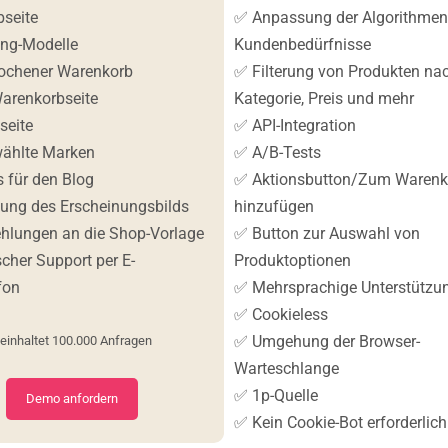
visit. If you
seite
✅ Anpassung der Algorithmen
refuse
ing-Modelle
Kundenbedürfnisse
these
cookies,
ochener Warenkorb
✅ Filterung von Produkten na
some
arenkorbseite
Kategorie, Preis und mehr
functionality
will
seite
✅ API-Integration
disappear
ählte Marken
✅ A/B-Tests
from the
website.
 für den Blog
✅ Aktionsbutton/Zum Warenk
ung des Erscheinungsbilds
hinzufügen
hlungen an die Shop-Vorlage
✅ Button zur Auswahl von
Marketing
cher Support per E-
Produktoptionen
By sharing
your
fon
✅ Mehrsprachige Unterstützu
interests
✅ Cookieless
and
✅ Umgehung der Browser-
behavior as
einhaltet 100.000 Anfragen​
you visit our
Warteschlange
site, you
✅ 1p-Quelle
increase the
​Demo anfordern
chance of
✅ Kein Cookie-Bot erforderlich
seeing