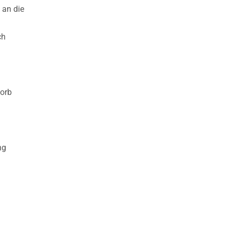
 an die
ch
orb
ng