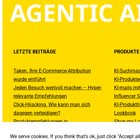
AGENTIC A
LETZTE BEITRÄGE
PRODUKTE
Taken. Ihre E-Commerce-Attribution
KI-Suchmas
wurde entführt
KI-Produkt
Jeden Besuch wertvoll machen – Hyper-
KI-mails mi
relevante Empfehlungen
Influencer S
Click-Hijacking. Wie kann man sich
KI-Produktl
dagegen verteidigen?
Lookbook
Produktempfehlungen in
Shop my L
ActiveCampaign E-mails
We serve cookies. If you think that's ok, just click "Accept 
Was passiert gerade mit E-Mail-