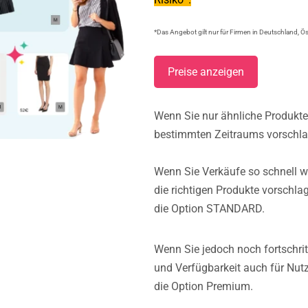
*Das Angebot gilt nur für Firmen in Deutschland, Ö
Preise anzeigen
Wenn Sie nur ähnliche Produkte,
bestimmten Zeitraums vorschla
Wenn Sie Verkäufe so schnell w
Necessary
These
die richtigen Produkte vorschla
cookies
die Option STANDARD.
are not
optional.
They are
Wenn Sie jedoch noch fortschrit
needed for
the
und Verfügbarkeit auch für Nutz
website to
die Option Premium.
function.