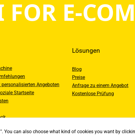
I FOR E-CO
Lösungen
chine
Blog
emfehlungen
Preise
t personalisierten Angeboten
Anfrage zu einem Angebot
oziale Startseite
Kostenlose Prüfung
isten
ook
all". You can also choose what kind of cookies you want by clicki