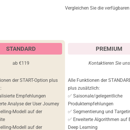
Vergleichen Sie die verfügbaren 
Statistics
In order for
us to
improve the
website's
functionality
and
STANDARD
PREMIUM
structure,
based on
how the
ab €119
Kontaktieren Sie uns
website is
used.
tionen der START-Option plus
Alle Funktionen der STANDAR
:
plus zusätzlich:
Experience
lisierte Empfehlungen
✅ Saisonale/gelegentliche
In order for
erte Analyse der User Journey
Produktempfehlungen
our website
to perform
elling-Modell auf der
✅ Segmentierung und Targeti
as well as
ite
✅ Erweiterte Algorithmen auf 
possible
during your
elling-Modell auf der
Deep Learning