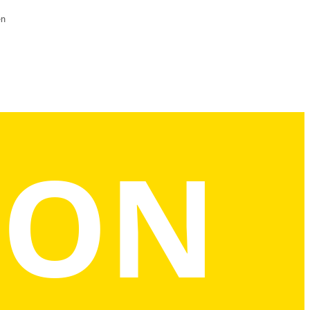
n​
CON